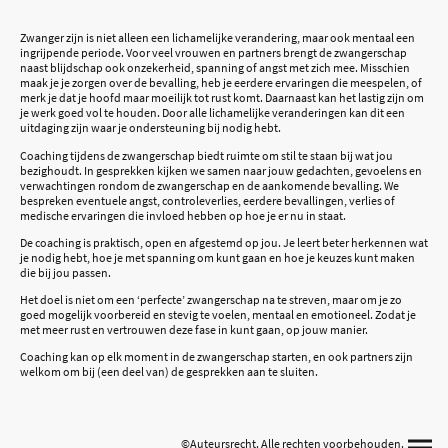
Zwanger zijn is niet alleen een lichamelijke verandering, maar ook mentaal een
ingrijpende periode. Voor veel vrouwen en partners brengt de zwangerschap
naast blijdschap ook onzekerheid, spanning of angst met zich mee. Misschien
maak je je zorgen over de bevalling, heb je eerdere ervaringen die meespelen, of
merk je dat je hoofd maar moeilijk tot rust komt. Daarnaast kan het lastig zijn om
je werk goed vol te houden. Door alle lichamelijke veranderingen kan dit een
uitdaging zijn waar je ondersteuning bij nodig hebt.
Coaching tijdens de zwangerschap biedt ruimte om stil te staan bij wat jou
bezighoudt. In gesprekken kijken we samen naar jouw gedachten, gevoelens en
verwachtingen rondom de zwangerschap en de aankomende bevalling. We
bespreken eventuele angst, controleverlies, eerdere bevallingen, verlies of
medische ervaringen die invloed hebben op hoe je er nu in staat.
De coaching is praktisch, open en afgestemd op jou. Je leert beter herkennen wat
je nodig hebt, hoe je met spanning om kunt gaan en hoe je keuzes kunt maken
die bij jou passen.
Het doel is niet om een ‘perfecte’ zwangerschap na te streven, maar om je zo
goed mogelijk voorbereid en stevig te voelen, mentaal en emotioneel. Zodat je
met meer rust en vertrouwen deze fase in kunt gaan, op jouw manier.
Coaching kan op elk moment in de zwangerschap starten, en ook partners zijn
welkom om bij (een deel van) de gesprekken aan te sluiten.
©Auteursrecht. Alle rechten voorbehouden.